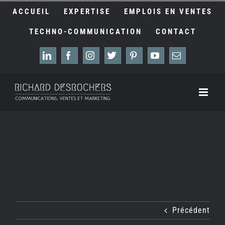
Passer
ACCUEIL
EXPERTISE
EMPLOIS EN VENTES
au
contenu
TECHNO-COMMUNICATION
CONTACT
LinkedIn
Facebook
Instagram
X
Pinterest
YouTube
Email
Précédent