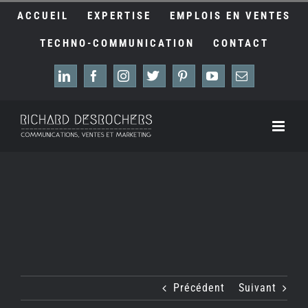
Passer
ACCUEIL
EXPERTISE
EMPLOIS EN VENTES
au
contenu
TECHNO-COMMUNICATION
CONTACT
LinkedIn
Facebook
Instagram
X
Pinterest
YouTube
Email
Précédent
Suivant