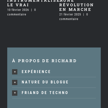
INSTRUMENTALISER
: UNE
LE VRAI
RÉVOLUTION
EN MARCHE
10 février 2026
|
0
commentaire
21 février 2025
|
0
7
commentaire
c
À PROPOS DE RICHARD
EXPÉRIENCE
NATURE DU BLOGUE
FRIAND DE TECHNO