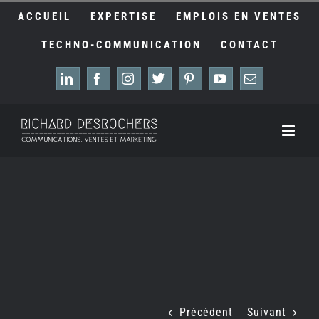
Passer
ACCUEIL
EXPERTISE
EMPLOIS EN VENTES
au
contenu
TECHNO-COMMUNICATION
CONTACT
LinkedIn
Facebook
Instagram
X
Pinterest
YouTube
Email
Précédent
Suivant