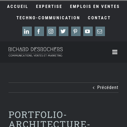
Passer
ACCUEIL
EXPERTISE
EMPLOIS EN VENTES
au
contenu
TECHNO-COMMUNICATION
CONTACT
LinkedIn
Facebook
Instagram
X
Pinterest
YouTube
Email
Précédent
PORTFOLIO-
ARCHITECTURE-