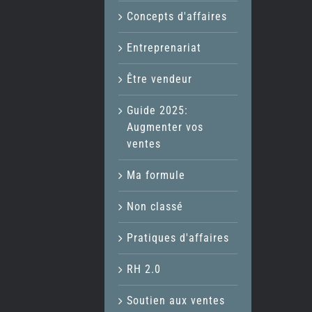
Concepts d'affaires
Entreprenariat
Être vendeur
Guide 2025:
Augmenter vos
ventes
Ma formule
Non classé
Pratiques d'affaires
RH 2.0
Soutien aux ventes