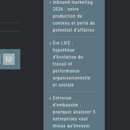
Inbound marketing
2026 : entre
production de
contenu et perte de
potentiel d’affaires
Ère LIFE :
hypothèse
d’évolution du
ok
inkedIn
Email
travail et
performance
organisationnelle
et sociale
Entrevue
d’embauche :
pourquoi analyser 5
entreprises vaut
mieux qu’envoyer