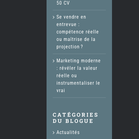
50 CV
Se vendre en
entrevue :
compétence réelle
ou maîtrise de la
projection ?
Marketing moderne
: révéler la valeur
réelle ou
instrumentaliser le
vrai
CATÉGORIES
DU BLOGUE
Actualités