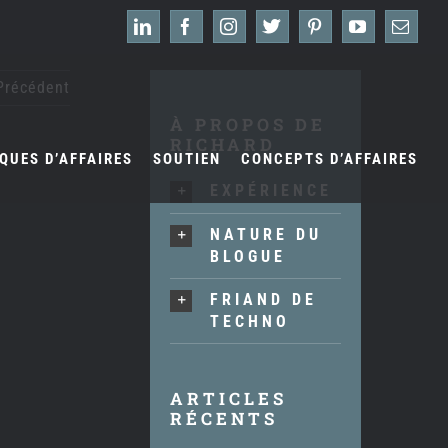
LinkedIn
Facebook
Instagram
X
Pinterest
YouTube
Emai
Précédent
À PROPOS DE
RICHARD
QUES D’AFFAIRES
SOUTIEN
CONCEPTS D’AFFAIRES
EXPÉRIENCE
NATURE DU
BLOGUE
FRIAND DE
TECHNO
ARTICLES
RÉCENTS