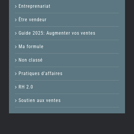
Entreprenariat
Être vendeur
Guide 2025: Augmenter vos ventes
Ma formule
Non classé
Pratiques d'affaires
RH 2.0
Soutien aux ventes