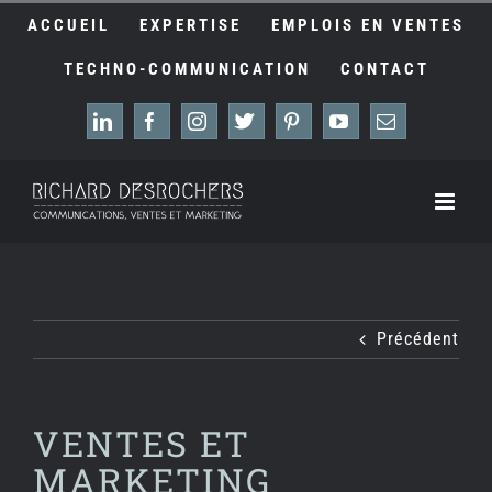
Passer
ACCUEIL
EXPERTISE
EMPLOIS EN VENTES
au
contenu
TECHNO-COMMUNICATION
CONTACT
LinkedIn
Facebook
Instagram
X
Pinterest
YouTube
Email
Précédent
VENTES ET
MARKETING