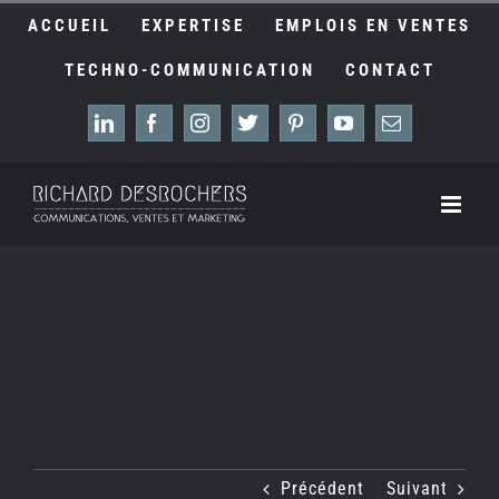
Passer
ACCUEIL
EXPERTISE
EMPLOIS EN VENTES
au
contenu
TECHNO-COMMUNICATION
CONTACT
LinkedIn
Facebook
Instagram
X
Pinterest
YouTube
Email
Précédent
Suivant