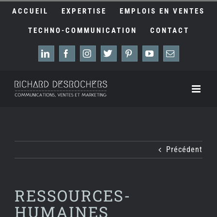
Passer
ACCUEIL
EXPERTISE
EMPLOIS EN VENTES
au
contenu
TECHNO-COMMUNICATION
CONTACT
LinkedIn
Facebook
Instagram
X
Pinterest
YouTube
Email
Précédent
RESSOURCES-
HUMAINES